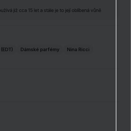
ívá již cca 15 let a stále je to její oblíbená vůně
 (EDT)
Dámské parfémy
Nina Ricci