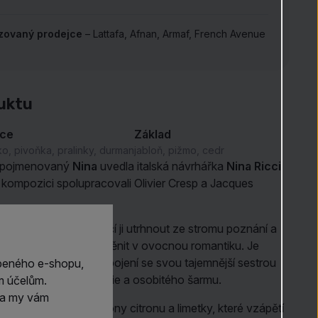
izovaný prodejce
– Lattafa, Afnan, Armaf, French Avenue
.
uktu
dce
Základ
ko, pivoňka, pralinky, durman
jabloň, pižmo, cedr
 pojmenovaný
Nina
uvedla italská návrhářka
Nina Ricci
 kompozici spolupracovali Olivier Cresp a Jacques
 je na dosah ruky. Stačí ji utrhnout ze stromu poznání a
obyčejné reality proměnit v ovocnou romantiku. Je
ěná očekáváním. Ve spojení se svou tajemnější sestrou
beného e-shopu,
 věk bájné říše do magie a osobitého šarmu.
m účelům.
m a my vám
vás nejprve obklopí tóny citronu a limetky, které vzápětí