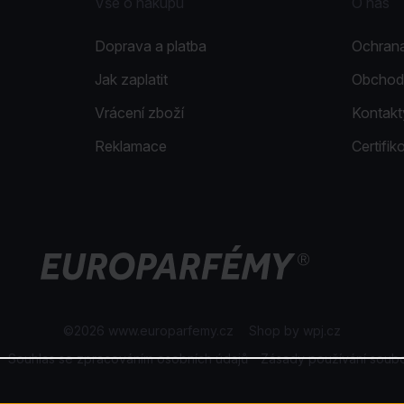
Vše o nákupu
O nás
Doprava a platba
Ochrana
Jak zaplatit
Obchod
Vrácení zboží
Kontakt
Reklamace
Certifi
©2026 www.europarfemy.cz
|
Shop by
wpj.cz
Souhlas se zpracováním osobních údajů
Zásady používání soub