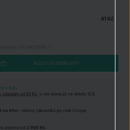
41 Kč
dopravy | 17 640,00 Kč / l
VLOŽIT DO KOŠÍKU
EDT
em > 5
ks
k odeslání od 50 Kč
, u vás doma již ve středu 12.8..
t na trhu
– miliony zákazníků po celé Evropě.
va zdarma od
2 990 Kč
.