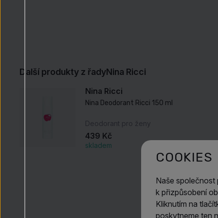
Další produkty z řady
Nina Ricci
Nina Ricci
Nina Deodorant Ricci 150 ml
Deodorant pro ženy
439 Kč
skladem
COOKIES
Naše společnost
k přizpůsobení ob
Kliknutím na tlač
poskytneme ten ne