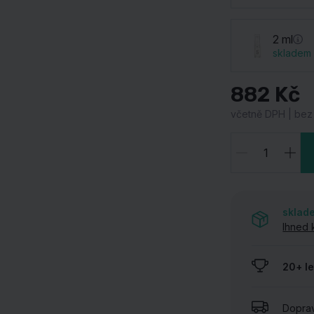
UKÁZAT VŠECHNY NAŠE ZNAČKY
2 ml
skladem
882 Kč
včetně DPH | bez 
sklad
Ihned 
20+ le
Dopra