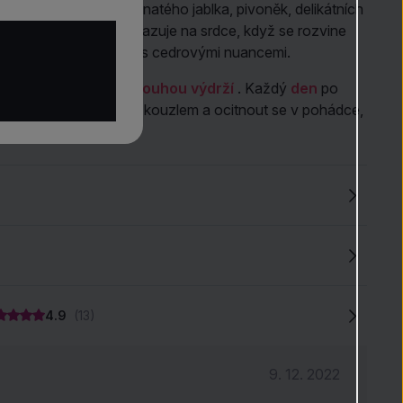
 klenot v podobě šťavnatého jablka, pivoněk, delikátních
nu. Základ plynule navazuje na srdce, když se rozvine
ně a smyslného pižma s cedrovými nuancemi.
třední intenzitou
a
dlouhou výdrží
. Každý
den
po
te nechat unést jeho kouzlem a ocitnout se v pohádce,
kou princeznou.
4.9
(13)
9. 12. 2022