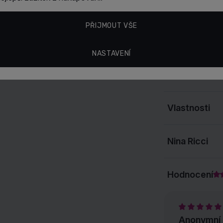
vystřídá červený
pralinek a durma
PŘIJMOUT VŠE
do aromat jablo
Parfém vyniká
s
NASTAVENÍ
celý rok
se může
kde budete slad
Vlastnosti
Nina Ricci
Hodnocení
Anonymní