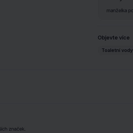
manželka použ
Objevte více
Toaletní vody
ších značek.