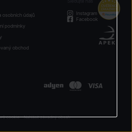
Sledujte nás
Instagram
 osobních údajů
Facebook
ní podmínky
y
kovaný obchod
orů cookie
Nahlásit závadný obsah