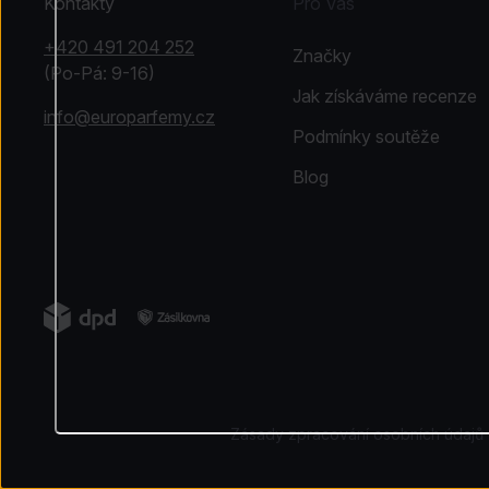
Kontakty
Pro Vás
+420 491 204 252
Značky
(Po-Pá: 9-16)
Jak získáváme recenze
info@europarfemy.cz
Podmínky soutěže
Blog
Zásady zpracování osobních údajů