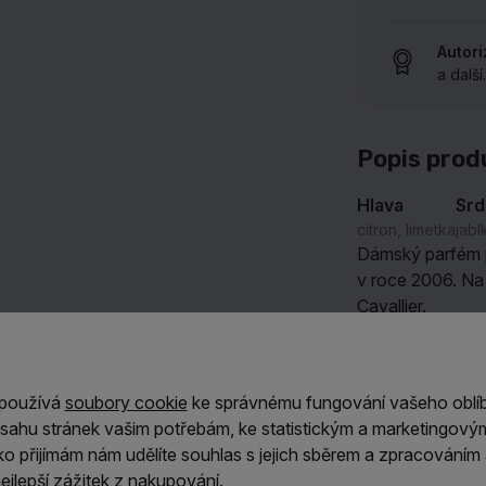
Autor
a další
Popis prod
Hlava
Sr
citron, limetka
jabl
Dámský parfém
v roce 2006. Na
Cavallier.
Jiskřivá fantazie
každodenní šeď 
nevinná a napln
 používá
soubory cookie
ke správnému fungování vašeho oblí
Luna
zahalí celý
sahu stránek vašim potřebám, ke statistickým a marketingový
ítko přijímám nám udělíte souhlas s jejich sběrem a zpracování
Sladké pokušení 
jlepší zážitek z nakupování.