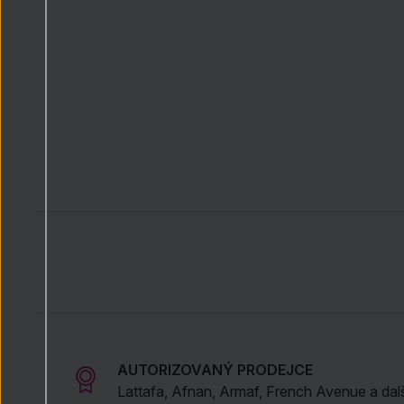
AUTORIZOVANÝ PRODEJCE
Lattafa, Afnan, Armaf, French Avenue a dal