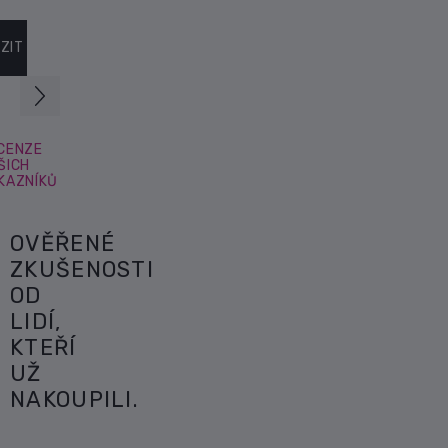
ZIT DALŠÍ
CENZE
ŠICH
KAZNÍKŮ
OVĚŘENÉ
ZKUŠENOSTI
OD
LIDÍ,
KTEŘÍ
UŽ
NAKOUPILI.