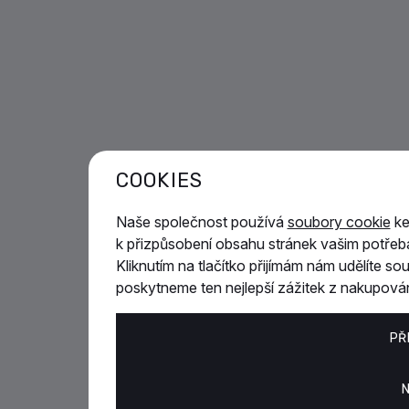
COOKIES
Naše společnost používá
soubory cookie
ke
k přizpůsobení obsahu stránek vašim potřeb
Kliknutím na tlačítko přijímám nám udělíte s
poskytneme ten nejlepší zážitek z nakupován
PŘ