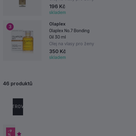
Reconstructive Elixir
196 Kč
100 ml
skladem
Olaplex
3
Olaplex No.7 Bonding
Oil 30 ml
Olej na vlasy pro ženy
350 Kč
skladem
46
produktů
Doporučujeme
Nejprodávanější
Nejnovější
Nejl
Seřadit podle
FILTROVAT
-13
-9
-16
-6
-9
%
%
%
%
%