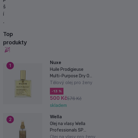
š
í
.
Top
produkty
Nuxe
1
Huile Prodigieuse
Multi-Purpose Dry Oil
100 ml
Tělový olej pro ženy
-13 %
500 Kč
576 Kč
skladem
Wella
2
Olej na vlasy Wella
Professionals SP
Luxeoil
Olej na vlasy pro ženy