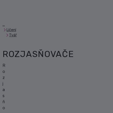
Líčení
Tvář
ROZJASŇOVAČE
R
o
z
j
a
s
ň
o