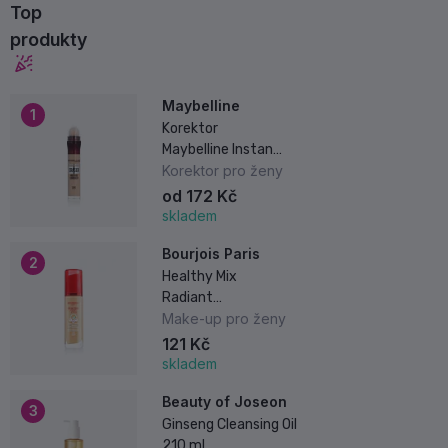
Top
produkty
Maybelline
1
Korektor
Maybelline Instant
Anti-Age Eraser
Korektor pro ženy
6,8 ml
od 172 Kč
skladem
Bourjois Paris
2
Healthy Mix
Radiant
Foundation 30 ml
Make-up pro ženy
121 Kč
skladem
Beauty of Joseon
3
Ginseng Cleansing Oil
210 ml