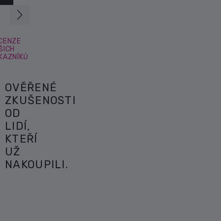
CENZE
ŠICH
KAZNÍKŮ
OVĚŘENÉ
ZKUŠENOSTI
OD
LIDÍ,
KTEŘÍ
UŽ
NAKOUPILI.
28. července,