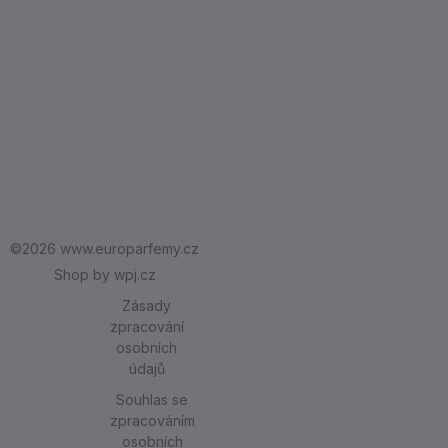
Značky
VŠE O
Jak
NÁKUPU
získáváme
Doprava a
O NÁS
recenze
platba
Ochrana
Podmínky
Jak zaplatit
osobních
soutěže
Vrácení
údajů
Blog
zboží
Obchodní
©2026 www.europarfemy.cz
Reklamace
podmínky
|
Shop by
wpj.cz
Kontakty
Zásady
zpracování
Certifikovaný
osobních
obchod
údajů
Souhlas se
zpracováním
osobních