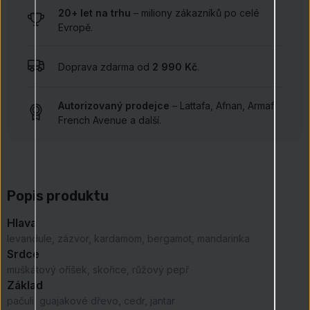
20+ let na trhu
– miliony zákazníků po celé
Evropě.
Doprava zdarma od
2 990 Kč
.
Autorizovaný prodejce
– Lattafa, Afnan, Armaf,
French Avenue a další.
Popis produktu
Hlava
levandule, zázvor, kardamom, bergamot, mandarinka
Srdce
muškátový oříšek, skořice, růžový pepř
Základ
pačuli, guajakové dřevo, cedr, jantar