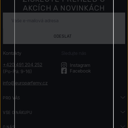
AKCÍCH A NOVINKÁCH
ODESLAT
Kontakty
Sledujte nás
+420 491 204 252
Instagram
Facebook
(Po-Pá: 9-16)
info@europarfemy.cz
PRO VÁS
Značky
VŠE O NÁKUPU
Jak získáváme recenze
Doprava a platba
O NÁS