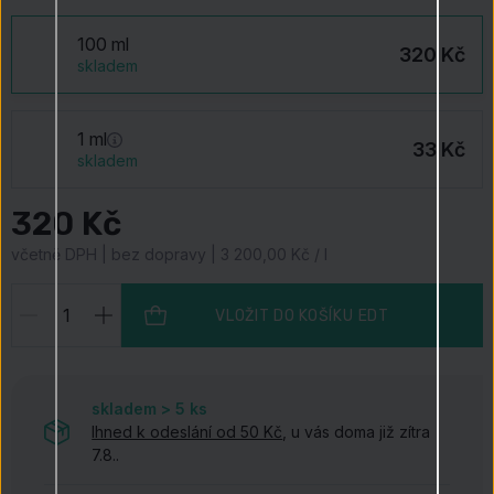
100 ml
320 Kč
skladem
1 ml
33 Kč
skladem
320 Kč
včetně DPH | bez dopravy | 3 200,00 Kč / l
VLOŽIT DO KOŠÍKU
EDT
skladem > 5
ks
Ihned k odeslání od 50 Kč
, u vás doma již zítra
7.8..