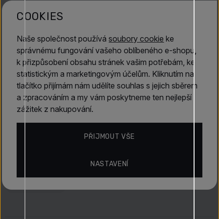
Antonio Puig Quorum Silver EDT, 100 M
COOKIES
Naše společnost používá
soubory cookie
ke
Vlastnosti
správnému fungování vašeho oblíbeného e-shopu,
k přizpůsobení obsahu stránek vašim potřebám, ke
statistickým a marketingovým účelům. Kliknutím na
Antonio Puig
tlačítko přijímám nám udělíte souhlas s jejich sběrem
a zpracováním a my vám poskytneme ten nejlepší
zážitek z nakupování.
Hodnocení
PŘIJMOUT VŠE
Objevte více
NASTAVENÍ
Toaletní vody (EDT)
Jarní vůně
Podzimní vůně
Antonio Puig