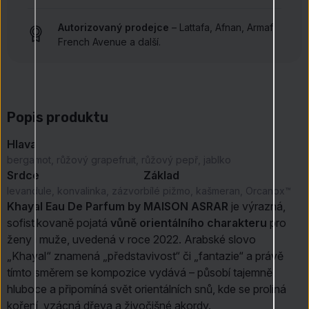
Autorizovaný prodejce
– Lattafa, Afnan, Armaf,
French Avenue a další.
Popis produktu
Hlava
bergamot, růžový grapefruit, růžový pepř, jablko
Srdce
Základ
levandule, konvalinka, zázvor
bílé pižmo, kašmeran, Orcanox™
Khayal Eau De Parfum by MAISON ASRAR
je výrazná,
sofistikovaně pojatá
vůně orientálního charakteru
pro
ženy i muže, uvedená v roce 2022. Arabské slovo
„Khayal“ znamená „představivost“ či „fantazie“ a právě
tímto směrem se kompozice vydává – působí tajemně,
hluboce a připomíná svět orientálních snů, kde se prolíná
koření, vzácná dřeva a živočišné akordy.