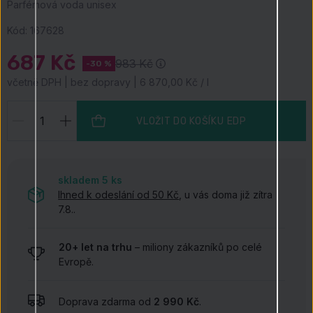
Parfémová voda unisex
Kód:
167628
687 Kč
983 Kč
-30 %
včetně DPH | bez dopravy | 6 870,00 Kč / l
VLOŽIT DO KOŠÍKU
EDP
skladem 5
ks
Ihned k odeslání od 50 Kč
, u vás doma již zítra
7.8..
20+ let na trhu
– miliony zákazníků po celé
Evropě.
Doprava zdarma od
2 990 Kč
.