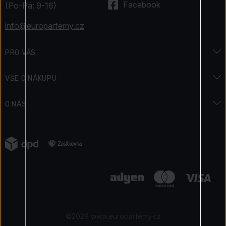
Facebook
(Po-Pá: 9-16)
info@europarfemy.cz
PRO VÁS
Značky
VŠE O NÁKUPU
Jak získáváme recenze
Doprava a platba
O NÁS
Podmínky soutěže
Jak zaplatit
Ochrana osobních údajů
Blog
Vrácení zboží
Obchodní podmínky
Reklamace
Kontakty
Certifikovaný obchod
©2026 www.europarfemy.cz