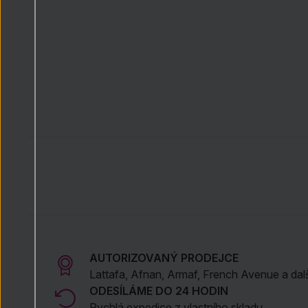
AUTORIZOVANÝ PRODEJCE
Lattafa, Afnan, Armaf, French Avenue a dal
ODESÍLÁME DO 24 HODIN
Rychlá expedice z vlastního skladu.