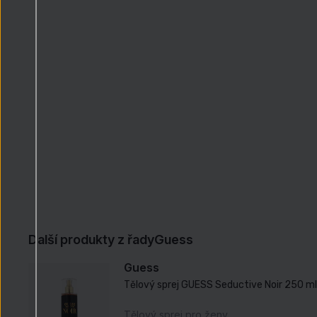
Další produkty z řady
Guess
Guess
Tělový sprej GUESS Seductive Noir 250 ml
Tělový sprej pro ženy