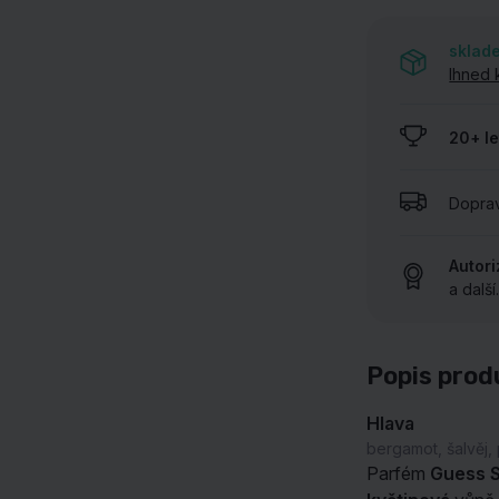
UKÁZAT VŠECHNY NAŠE ZNAČKY
sklad
Ihned 
20+ le
Dopra
Autor
a další
Popis prod
Hlava
bergamot, šalvěj,
Parfém
Guess 