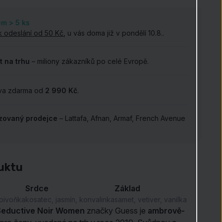
em > 5
ks
k odeslání od 50 Kč
, u vás doma již v pondělí 10.8..
t na trhu
– miliony zákazníků po celé Evropě.
va zdarma od
2 990 Kč
.
izovaný prodejce
– Lattafa, Afnan, Armaf, French Avenue
.
uktu
Srdce
Základ
 pivoňka
kosatec, jasmín, konvalinka
samet, vetiver, vanilka
Seductive Noir Women
značky Guess je
ambrově-