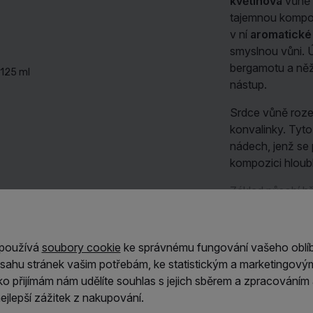
květinová
vůně 
tajemnou kompozi
v ní
aromatické
smyslnou vůni. 
bergamotu a něž
Seductive Noir Women Tělový sprej Guess 125 ml
nástup.
Srdce vůně roze
konvalinky. Tyt
nádech, jenž se
kompozici hloub
Základ působí h
haitskému veti
zanechávají dlou
Číst dále
Seductive Noi
 používá
soubory cookie
ke správnému fungování vašeho oblí
vyvážené propo
sahu stránek vašim potřebám, ke statistickým a marketingový
dotekem sladké v
Vlastnosti
ítko přijímám nám udělíte souhlas s jejich sběrem a zpracování
jlepší zážitek z nakupování.