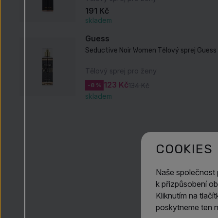
191 Kč
skladem
Guess
Tělový sprej pro ženy
123 Kč
134 Kč
-8 %
skladem
COOKIES
Naše společnost
k přizpůsobení ob
Kliknutím na tlač
poskytneme ten ne