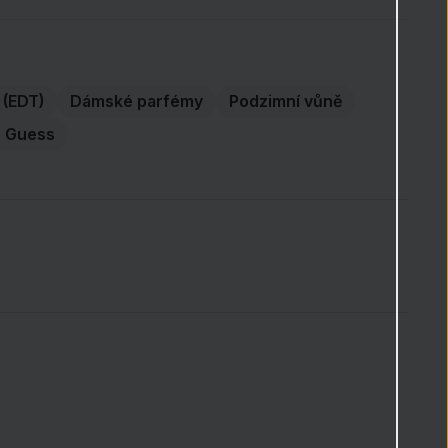
 (EDT)
Dámské parfémy
Podzimní vůně
Guess