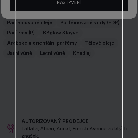
NASTAVENÍ
Objevte více
Parfémované oleje
Parfémované vody (EDP)
Parfémy (P)
BBglow Stayve
Arabské a orientální parfémy
Tělové oleje
Jarní vůně
Letní vůně
Khadlaj
AUTORIZOVANÝ PRODEJCE
Lattafa, Afnan, Armaf, French Avenue a dalších
značek.