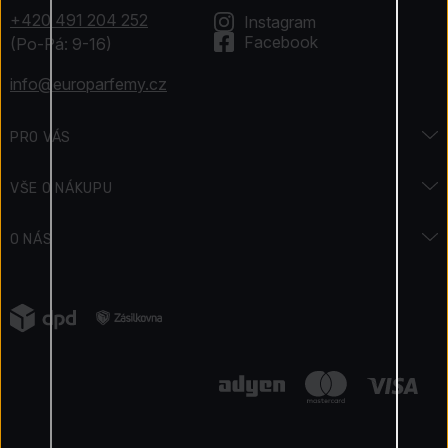
+420 491 204 252
Instagram
Facebook
(Po-Pá: 9-16)
info@europarfemy.cz
PRO VÁS
Značky
VŠE O NÁKUPU
Jak získáváme recenze
Doprava a platba
O NÁS
Podmínky soutěže
Jak zaplatit
Ochrana osobních údajů
Blog
Vrácení zboží
Obchodní podmínky
Reklamace
Kontakty
Certifikovaný obchod