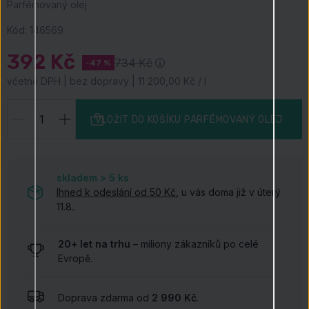
Parfémovaný olej
Kód:
146569
392 Kč
734 Kč
-47 %
včetně DPH | bez dopravy | 11 200,00 Kč / l
VLOŽIT DO KOŠÍKU
PARFÉMOVANÝ OLEJ
skladem > 5
ks
Ihned k odeslání od 50 Kč
, u vás doma již v úterý
11.8..
20+ let na trhu
– miliony zákazníků po celé
Evropě.
Doprava zdarma od
2 990 Kč
.