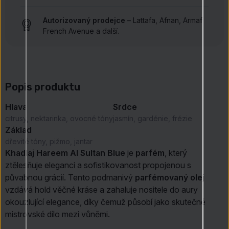
Autorizovaný prodejce
– Lattafa, Afnan, Armaf,
French Avenue a další.
Popis produktu
Hlava
Srdce
citrusy, nektarinka, ovocné tóny
jasmín, gardénie, frézie
Základ
dřevité tóny, pižmo, jantar
Khadlaj Hareem Al Sultan Blue
je
parfém
, který
ztělesňuje eleganci a sofistikovanost propojenou s
půvabnou grácií. Tento podmanivý
parfémovaný olej
vzdává hold věčné kráse a zahaluje nositele do aury
okouzlující elegance, díky čemuž působí jako skutečné
mistrovské dílo mezi vůněmi.