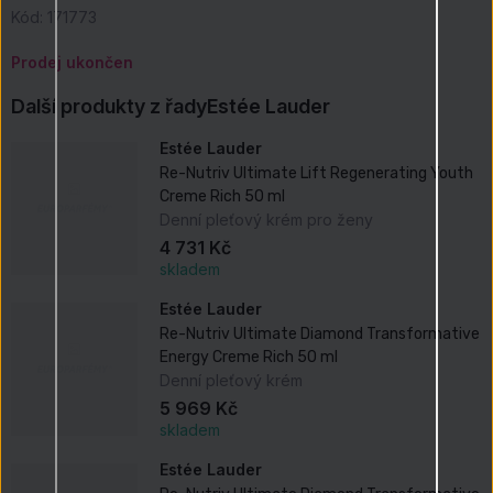
Kód:
171773
Prodej ukončen
Další produkty z řady
Estée Lauder
Estée Lauder
Re-Nutriv Ultimate Lift Regenerating Youth
Creme Rich 50 ml
Denní pleťový krém pro ženy
4 731 Kč
skladem
Estée Lauder
Re-Nutriv Ultimate Diamond Transformative
Energy Creme Rich 50 ml
Denní pleťový krém
5 969 Kč
skladem
Estée Lauder