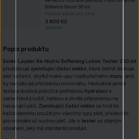
Re-Nutriv Ultimate Diamond Transformative
Brilliance Serum 30 ml
Pleťové sérum pro ženy
3 800 Kč
skladem
Popis produktu
Estée Lauder Re-Nutriv Softening Lotion Tester 250 ml
představuje
zjemňující čisticí mléko
, které šetrně zbavuje
pleť nečistot, zbytků make-upu i nadbytečného
mazu
, aniž
by narušilo její přirozenou rovnováhu. Hedvábně jemná
textura dodává pokožce potřebnou
hydrataci
a
zanechává ji svěží, hebkou a skvěle připravenou na
navazující péči.
Zjemňující čisticí mléko
se hodí ke
každodennímu použití pro všechny typy pleti, především
pro normální až suchou pleť. Jde o
tester
se stejným
obsahem, jaký má standardní produkt.