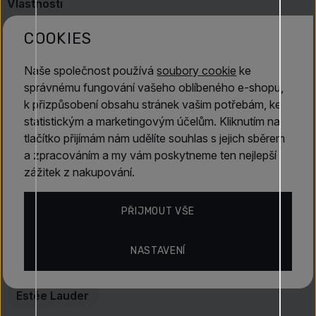
Vlastnosti
Zjemňující čisticí mléko
s jemnou krémovou
COOKIES
konzistencí.
Šetrně odstraňuje nečistoty, make-up i nadbytečný
maz
.
Číst dále
Naše společnost používá
soubory cookie
ke
Dopřává pleti intenzivní
hydrataci
.
správnému fungování vašeho oblíbeného e-shopu,
Zanechává pokožku hebkou a v příjemném komfortu.
k přizpůsobení obsahu stránek vašim potřebám, ke
Tester s totožným obsahem jako klasické balení.
Vlastnosti
statistickým a marketingovým účelům. Kliknutím na
tlačítko přijímám nám udělíte souhlas s jejich sběrem
Klíčové benefity
a zpracováním a my vám poskytneme ten nejlepší
Estée Lauder
zážitek z nakupování.
Čistí pleť bez nepříjemného pocitu vysušení.
Pomáhá zanechat pokožku jemnější a hladší.
Napomáhá udržet přirozenou rovnováhu pleti.
PŘIJMOUT VŠE
Hodnocení
Připravuje pleť na nanesení tonika, séra a krému.
Propůjčuje pleti svěží a upravený vzhled.
NASTAVENÍ
Objevte více
Použití
Estée Lauder
Aplikujte
zjemňující čisticí mléko
na suchou nebo lehce
navlhčenou pleť.