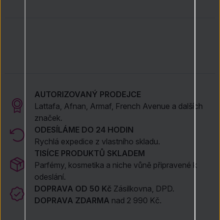
Obličej a krk jemně masírujte krouživými pohyby.
Setřete vatovým tamponkem nebo opláchněte vlažnou
vodou dle preferencí.
Navazujte tonikem a dalšími pečujícími přípravky.
Zařaďte ráno i večer jako součást každodenní péče o
pleť.
AUTORIZOVANÝ PRODEJCE
Lattafa, Afnan, Armaf, French Avenue a dalších
značek.
ODESÍLÁME DO 24 HODIN
Rychlá expedice z vlastního skladu.
TISÍCE PRODUKTŮ SKLADEM
Parfémy, kosmetika a niche vůně připravené k
odeslání.
DOPRAVA OD 50 Kč
Zásilkovna, DPD.
DOPRAVA ZDARMA
nad 2 990 Kč.